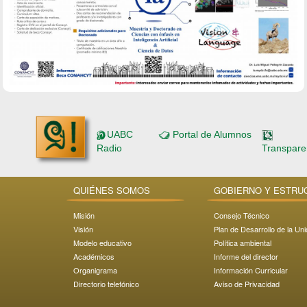
UABC
Portal de Alumnos
Radio
Transpare
QUIÉNES SOMOS
GOBIERNO Y ESTRU
Misión
Consejo Técnico
Visión
Plan de Desarrollo de la Un
Modelo educativo
Política ambiental
Académicos
Informe del director
Organigrama
Información Curricular
Directorio telefónico
Aviso de Privacidad